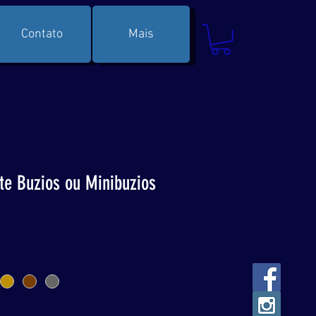
Contato
Mais
nte Buzios ou Minibuzios
o