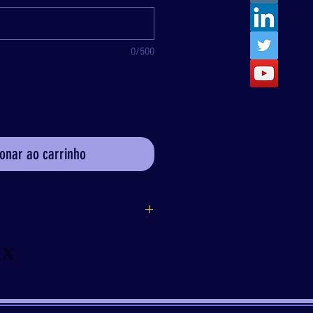
0/500
ionar ao carrinho
do seu produto é simples ( altura
 x preço do anuncio = valor do