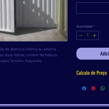
Quantidade
*
ão de abertura interna ou externa 
Adic
ou duas folhas, contem fechadura, 
casos ferrolho, maçaneta.
Calculo de Preço
Para saber o valor 
x largura = m² , m²
seu produto).