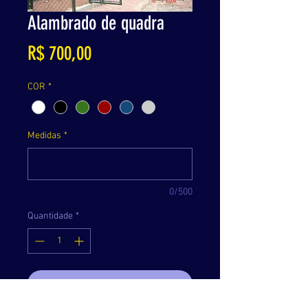
Alambrado de quadra
Preço
R$ 700,00
COR
*
Medidas
*
0/500
Quantidade
*
Adicionar ao carrinho